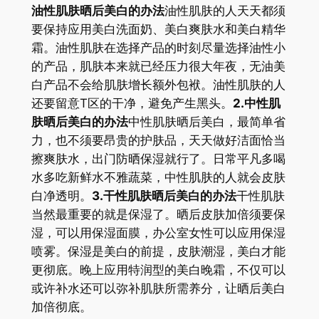
油性肌肤晒后美白的办法
油性肌肤的人天天都须
要保持应用美白洗面奶、美白爽肤水和美白精华
霜。油性肌肤在选择产品的时刻尽量选择油性小
的产品，肌肤本来就已经压力很大年夜，无油美
白产品不会给肌肤增长额外包袱。油性肌肤的人
还要留意T区的干净，避免产生黑头。
2.中性肌
肤晒后美白的办法
中性肌肤晒后美白，最简单省
力，也不须要昂贵的护肤品，天天做好洁面恰当
擦爽肤水，出门防晒保湿就行了。日常平凡多喝
水多吃新鲜水不雅蔬菜，中性肌肤的人就会皮肤
白净透明。
3.干性肌肤晒后美白的办法
干性肌肤
当然最重要的就是保湿了。晒后皮肤加倍须要保
湿，可以用保湿面膜，办公室女性可以应用保湿
喷雾。保湿是美白的前提，皮肤潮湿，美白才能
更彻底。晚上应用特润型的美白晚霜，不仅可以
或许补水还可以弥补肌肤所需养分，让晒后美白
加倍彻底。