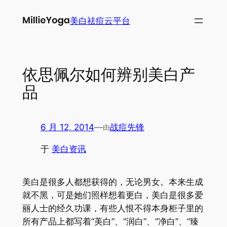
跳
美白祛痘云平台
至
内
容
依思佩尔如何辨别美白产
品
6 月 12, 2014
—
战痘先锋
由
于
美白资讯
美白是很多人都想获得的，无论男女。本来生成
就不黑，可是她们照样想着更白，美白是很多爱
丽人士的经久功课，有些人恨不得本身柜子里的
所有产品上都写着“美白”、“润白”、“净白”、“臻