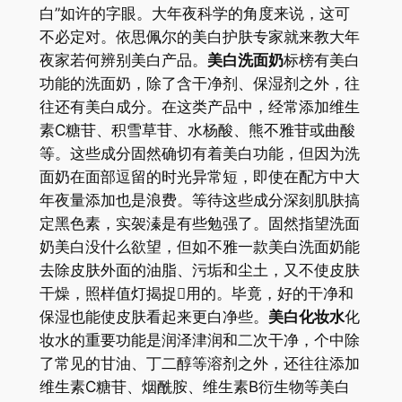
白”如许的字眼。大年夜科学的角度来说，这可
不必定对。依思佩尔的美白护肤专家就来教大年
夜家若何辨别美白产品。
美白洗面奶
标榜有美白
功能的洗面奶，除了含干净剂、保湿剂之外，往
往还有美白成分。在这类产品中，经常添加维生
素C糖苷、积雪草苷、水杨酸、熊不雅苷或曲酸
等。这些成分固然确切有着美白功能，但因为洗
面奶在面部逗留的时光异常短，即使在配方中大
年夜量添加也是浪费。等待这些成分深刻肌肤搞
定黑色素，实袈溱是有些勉强了。固然指望洗面
奶美白没什么欲望，但如不雅一款美白洗面奶能
去除皮肤外面的油脂、污垢和尘土，又不使皮肤
干燥，照样值灯揭捉用的。毕竟，好的干净和
保湿也能使皮肤看起来更白净些。
美白化妆水
化
妆水的重要功能是润泽津润和二次干净，个中除
了常见的甘油、丁二醇等溶剂之外，还往往添加
维生素C糖苷、烟酰胺、维生素B衍生物等美白