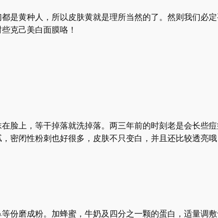
们都是黄种人，所以皮肤黄就是理所当然的了。然则我们必定
封些克己美白面膜咯！
抹在脸上，等干掉落就洗掉落。两三年前的时刻老是会长些痘
腻，密闭性粉刺也好很多，皮肤不只变白，并且还比较透亮哦
等份磨成粉。加蜂蜜，牛奶及四分之一颗的蛋白，适量调敷于