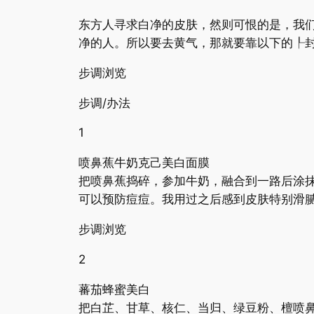
东方人寻求白净的皮肤，然则可恨的是，我
净的人。所以要去黄气，那就要靠以下的┞
步调浏览
步调/办法
1
喷鼻蕉牛奶克己美白面膜
把喷鼻蕉捣碎，参加牛奶，融合到一路后涂
可以预防痘痘。我用过之后感到皮肤特别滑
步调浏览
2
蕃茄蜂蜜美白
把白芷、甘草、核仁、当归、绿豆粉、檀喷鼻