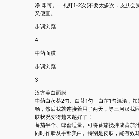
净 即可。一礼拜1-2次(不要太多次，皮
又便宜。
步调浏览
4
中药面膜
步调浏览
3
汉方美白面膜
中药白茯苓2勺、白芨1勺、白芷1勺混淆，
畅，然后我就连接着用了两天，等三河汉我
肤状况变得越来越好了！
蕃茄半个、蜂蜜适量。可将蕃茄搅拌成蕃茄汁
同时作脸及手部美白。特别是皮肤，能有效