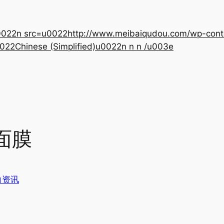
22n src=u0022http://www.meibaiqudou.com/wp-content
022Chinese (Simplified)u0022n n n /u003e
面膜
白资讯