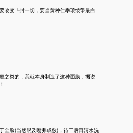
要改变┞封一切，要当黄种仁攀琅绫擎最白
痘之类的，我就本身制造了这种面膜，据说
！
全脸(当然眼及嘴弗成敷)，待干后再清水洗