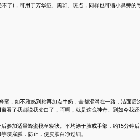
肤会受不了)，可用于芳华痘、黑班、斑点，同样也可缩小鼻旁
加蜂蜜，如不雅感到粘再加点牛奶，全都混淆在一路，洁面后
同窗看了我都说我变白了，呵呵，就是这么神奇。到如今我还
后参加适量蜂蜜搅至糊状。平均涂于脸或手部，约15分钟后
却竽暌雇腻，防止，使皮肤白净过细。