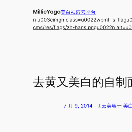
跳
美白祛痘云平台
至
n u003cimgn class=u0022wpml-ls-flagu00
内
cms/res/flags/zh-hans.pngu0022n alt=u0
容
去黄又美白的自制
7 月 9, 2014
—
云美容
于
美
由