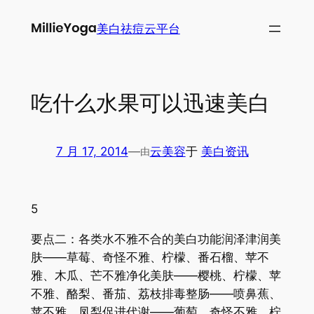
跳
美白祛痘云平台
至
内
容
吃什么水果可以迅速美白
7 月 17, 2014
—
云美容
于
美白资讯
由
5
要点二：各类水不雅不合的美白功能润泽津润美
肤——草莓、奇怪不雅、柠檬、番石榴、苹不
雅、木瓜、芒不雅净化美肤——樱桃、柠檬、苹
不雅、酪梨、番茄、荔枝排毒整肠——喷鼻蕉、
苹不雅、凤梨促进代谢——葡萄、奇怪不雅、柠