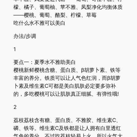
檬、橘子、葡萄柚、苹不雅、凤梨净化均衡体质
——樱桃、葡萄、酪梨、柠檬、草莓
吃什么水不雅可以美白
办法/步调
1
要点一：夏季水不雅助美白
樱桃新鲜樱桃含糖、蛋白质、β胡萝卜素、铁等
丰富的养分。铁质可以让人气色红润，而β胡萝
卜素及维生素C可都是美白肌肤必定要多弥补
的，多吃樱桃可以让肌肤真正细腻、有弹性哦!
2
荔枝荔枝含有糖、蛋白质、不雅胶、维生素C、
磷、铁等。维生素C及铁都是让人拥有白里透红
气色的养分，不过吃荔枝轻易上火，所以火气大