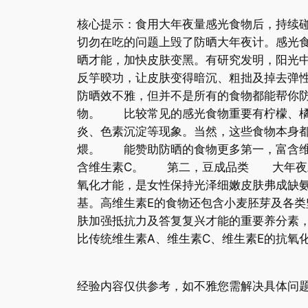
核心提示：食用大年夜量感光食物后，持续
切勿在吃的问题上毁了防晒大年夜计。感光
晒才能，加快皮肤变黑。有研究发明，阳光
反竽暌功，让皮肤变得暗沉、粗拙及掉去弹
防晒效不雅，但并不是所有的食物都能帮你防
物。 比较常见的感光食物重要有柠檬、橘
炎、色素沉淀等现象。当然，这些食物本身
煨。 能赞助防晒的食物更多第一，富含维
含维生素C。 第二，豆成品类 大年夜豆
氧化才能，是女性保持光泽细嫩皮肤弗成缺
基。高维生素E的食物还包含小麦胚芽及各类
肤加强抵抗力及答复复兴才能的重要养分素
比传统维生素A、维生素C、维生素E的抗氧
经验内容仅供参考，如不雅您需解决具体问题