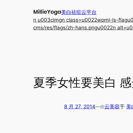
跳
美白祛痘云平台
至
n u003cimgn class=u0022wpml-ls-flagu00
内
cms/res/flags/zh-hans.pngu0022n alt=u0
容
夏季女性要美白 
8 月 27, 2014
—
云美容
于
美
由