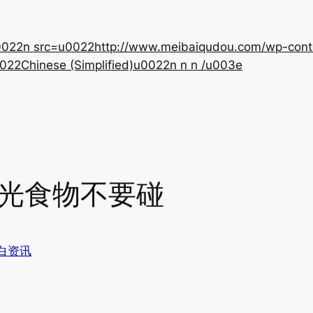
22n src=u0022http://www.meibaiqudou.com/wp-content
022Chinese (Simplified)u0022n n n /u003e
感光食物不要碰
白资讯