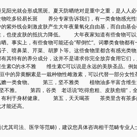
碰见阳光就会形成黑斑。夏天防晒绝对是重中之重，是人人必
食物吃多轻易长斑 养分专家告诉我们，有一类食物感光性
中的紫外线会刺激皮肤产生大年夜量氧化自由基，而自由基会
性，也使皮肤的抵抗力降低。 大年夜家知道有些食物可以
晒。事实上，有些食物可能还会“帮倒忙”。词攀类食物都有
子、喷鼻菜、芹菜、胡萝卜等。这些食物里都含有感光类物
都有其特有的养分成分，这并不是请求你完全放弃食用它们，
生素C的水不雅 维生素C可以说是永远的美肤圣品。例如
中的异黄酮素是一栽种物性雌激素，可以代替一部分女性
氨赡一类食物。 第三，坚不雅类 植物油多半富含维生素
坚不雅。 第四，谷类 老话说“吃得愈粗、皮肤愈细”，全
，有利于身材健康。 第五，天天喝茶 茶类里含有茶多
化才能还高。
(尤其司法、医学等范畴)，建议您具体咨询相干范畴专业人