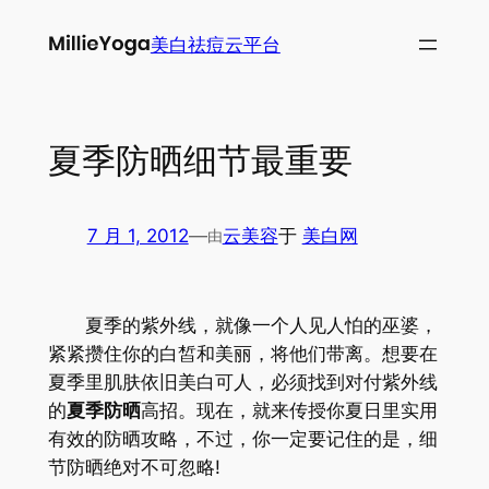
跳
美白祛痘云平台
至
内
容
夏季防晒细节最重要
7 月 1, 2012
—
云美容
于
美白网
由
夏季的紫外线，就像一个人见人怕的巫婆，
紧紧攒住你的白皙和美丽，将他们带离。想要在
夏季里肌肤依旧美白可人，必须找到对付紫外线
的
夏季防晒
高招。现在，就来传授你夏日里实用
有效的防晒攻略，不过，你一定要记住的是，细
节防晒绝对不可忽略!