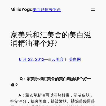
跳
美白祛痘云平台
至
内
容
家美乐和汇美舍的美白滋
润精油哪个好?
6 月 22, 2012
—
云美容
于
美白网
由
Q：家美乐和汇美舍的美白精油哪个好一
点？
A：薰衣草精油可以清热解毒，清洁皮肤，
控制油分，祛斑美白，祛皱嫩肤、祛除眼袋黑眼