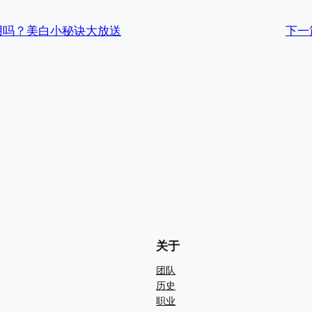
用吗？美白小秘诀大放送
下一
关于
团队
历史
职业