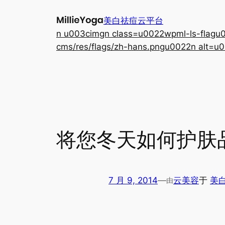
跳
美白祛痘云平台
至
n u003cimgn class=u0022wpml-ls-flagu00
内
cms/res/flags/zh-hans.pngu0022n alt=u0
容
将您冬天如何护肤
7 月 9, 2014
—
云美容
于
美
由