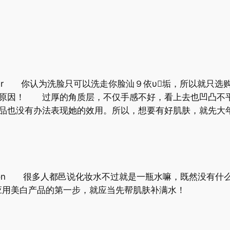
nser 你认为洗脸只可以洗走你脸汕９依υ垢，所以就只
要原因！ 过厚的角质层，不仅手感不好，看上去也凹凸不
圣品也没有办法表现她的效用。所以，想要有好肌肤，就先大
otion 很多人都邑说化妆水不过就是一瓶水嘛，既然没有
应用美白产品的第一步，就应当先帮肌肤补满水！