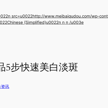
22n src=u0022http://www.meibaiqudou.com/wp-content
022Chinese (Simplified)u0022n n n /u003e
品5步快速美白淡斑
白资讯