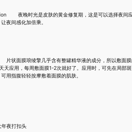
ulsion 夜晚时光是皮肤的黄金修复期，这是可以选择夜
，让夜间感化加倍乘。
sk 片状面膜琅绫擎几乎含有整罐精华液的成分，所以敷面
天天应用，每周敷面膜1-2次就好了。应用时，可先在局部
，可用指腹轻轻按摩敷着面膜的肌肤。
大年夜打扣头