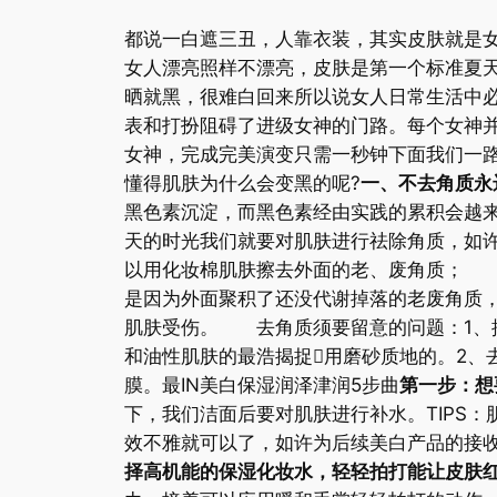
都说一白遮三丑，人靠衣装，其实皮肤就是
女人漂亮照样不漂亮，皮肤是第一个标准夏
晒就黑，很难白回来所以说女人日常生活中
表和打扮阻碍了进级女神的门路。每个女神
女神，完成完美演变只需一秒钟下面我们一
懂得肌肤为什么会变黑的呢?
一、不去角质永
黑色素沉淀，而黑色素经由实践的累积会越
天的时光我们就要对肌肤进行祛除角质，如许
以用化妆棉肌肤擦去外面的老、废角质； 
是因为外面聚积了还没代谢掉落的老废角质
肌肤受伤。 去角质须要留意的问题：1、
和油性肌肤的最浩揭捉用磨砂质地的。2、
膜。最IN美白保湿润泽津润5步曲
第一步：想
下，我们洁面后要对肌肤进行补水。TIPS
效不雅就可以了，如许为后续美白产品的接收
择高机能的保湿化妆水，轻轻拍打能让皮肤