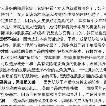
女人最好的那层衣裳，衣裳好看了女人也就跟着漂亮了，如今
天快到了，女人又该为本身怎么移揭捉本身的皮肤犯愁了，
必定要留意了，因为女人皮肤好才是真的好。 其实每个女屌
并不是生来就是被人艳羡的，她们都有着属于本身的机密兵器
路懂得女神肌肤美白桥绫桥 要想皮肤变得白白的，我们起重
远都不会白
因为皮肤本身代谢过慢、干燥、或是肌肤汕９依
来越多、肌肤也理所当然的变黑了，最终也就导致了角质层变
才能为后续的美白产品的接收打好坚实的基本。解救办法：T
以化妆棉沾取“角质液”，按摩肌肤，赞助肌肤擦去外面的老
，可以选择成分平和，具有去除老废角质的化妆水，擦拭肌肤
按照不合的皮肤类型选择不合的去角质产品。干性肌肤的去角
去角质前要对肌肤卸妆。如许可以把残留在肌肤外面的器械
要美白，保湿是关键
因为肌肤干净后水分掉去的较多，所
：肌肤水润度在80%以上，美白产品的才能接收 而喷雾的
打好基本。因为只有在肌肤水润度在80%以上，而后续美白
红润
选择高机能的保湿化妆水，以暖和的旯仄拍打肌肤，