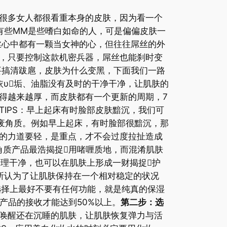
很多女人都很看重本身的皮肤，因为看一个
有些MM是些嗜白如命的人，可是偏偏皮肤一
丝心中都有一颗当女神的心，但往往屌丝的外
，只要控制这款机密兵器，屌丝也能刹时变
要搞清跋扈，皮肤为什么变黑，下面我们一路
υ垢、油脂没有及时的干净干净，让肌肤的
得越来越厚，而皮肤都有一个更新的周期，7
IPS：早上起床有时脸部皮肤黯沉，我们可
废角质。例如早上起床，有时脸部很黯沉，那
的力道要轻，是重点，才不会过度拉扯造成
质产品最浩揭捉用啫喱质地，而混淆肌肤
清理干净，也可以在肌肤上形成一财揭捉护
认为了让肌肤保持在一个相对稳定的状况
选择上最好不要有任何功能，就是纯真的保湿
产品的接收才能达到50%以上。
第二步：选
唤醒还在沉睡的肌肤，让肌肤恢复弹力与活