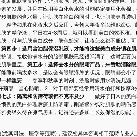
赞助肌肤恢复运作，让肌肤“动”起来，恢复红润的赤色。TI
素的发展，并且在应用美白化妆水的时刻必定要用化妆棉，
进步肌肤的含水量，让肌肤在净白的同时，也让肌肤更具透明
精华如果在化妆水之后应用，今朝大年夜多以维他命C、曲
肤的精华液，平日在4-8周后，就可以看到美白的效不雅。T
肤，付与肌肤美白成分，肤色黯沉，让妆怎么都不服贴，可
。
第四步：选用含油脂保湿乳液，才能将这些美白成分锁在肌
保护膜。接收饱满水分的脸部肌肤已经很弹润了，这时还要为
在肌肤里层。
第五步：选择去水分的眼霜产品，来赞助清除眼
可能睡前喝太多水，是以会有眼睛浮肿的状况，眼睛都变小了
部一样重要
春季和秋季的时刻，洗脸时多用水清洗几遍，然
保护好颈部，当心防晒。2、对于颈部要经常用清水拍打和按摩
第七步：隔离和防筛荷琐都不克不及少
做好了日常的美白功
在惯例的美白护理后擦上防晒霜，削减紫外线对肌肤的晒伤感
不雅要经久待在凉气房里，记得还要多加上长效保湿的功能，
(尤其司法、医学等范畴)，建议您具体咨询相干范畴专业人