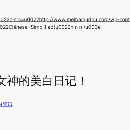
22n src=u0022http://www.meibaiqudou.com/wp-content
022Chinese (Simplified)u0022n n n /u003e
女神的美白日记！
白资讯