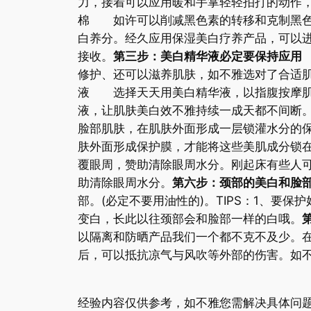
力，接着可以应用暖和手掌轻轻拍打的动作，
棉 如许可以削减黑色素的转移和克制黑色
白养分。经久应用保湿美白疗养产品，可以
接收。
第三步：美白精华液必定要保持应用
修护、还可以滋养肌肤，如不雅选对了合适肌
液 选择天天用美白精华液，以指腹按摩肌
液，让肌肤美白效不雅持续一成天都不间断
脸部肌肤，在肌肤外面形成一层锁灌水分的
肤外面形成保护膜，才能将这些美肌成分锁
覆眼周，赞助清除眼周水分。刚起床有些人
助清除眼周水分。
第六步：颈部的美白和脸
部。(必定不要用油性的)。TIPS：1、要
变白，长此以往颈部会和脸部一样的白哦。
以隔离和防晒产品我们一个都不克不及少。
后，可以抵抗凉气与风吹等外部的伤害。如
经验内容仅供参考，如不雅您需解决具体问题