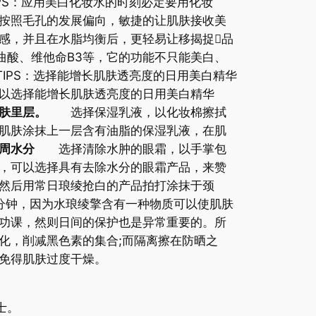
PS：应用美白化妆水的时刻必定要用化妆
按照毛孔的发展偏向，敏捷的让肌肤接收美
感，并且在水脂均衡后，更轻易让移揭捉品
酸、维他命B3等，它的功能不只能美白、
IPS：选择能增长肌肤透亮度的日用美白精华
以选择能增长肌肤透亮度的日用美白精华
肤里层。
选择保湿乳液，以化妆棉擦拭
肌肤涂抹上一层含有油脂的保湿乳液，在肌
周水分
选择清除水肿的眼霜，以手掌包
，可以选择具有去除水分的眼霜产品，来赞
后用常日琅绫抢白的产品拍打涂抹于颈
3分钟，因为水琅绫擎含有一种物质可以使肌肤
课，然则日间的保护也是异常重要的。所
化，削减黑色素的集合;而隔离擦在防晒之
免得肌肤过度干燥。
士。