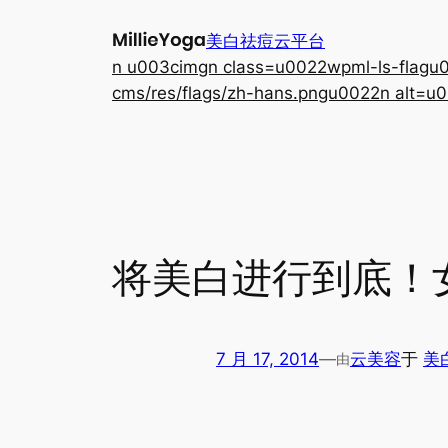
跳
美白祛痘云平台
至
n u003cimgn class=u0022wpml-ls-flagu00
内
cms/res/flags/zh-hans.pngu0022n alt=u0
容
将美白进行到底！
7 月 17, 2014
—
云美容
于
美
由