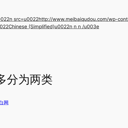
22n src=u0022http://www.meibaiqudou.com/wp-content
022Chinese (Simplified)u0022n n n /u003e
多分为两类
白网