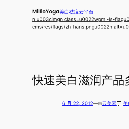
跳
美白祛痘云平台
至
n u003cimgn class=u0022wpml-ls-flagu00
内
cms/res/flags/zh-hans.pngu0022n alt=u0
容
快速美白滋润产品
6 月 22, 2012
—
云美容
于
美
由