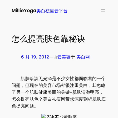
跳
美白祛痘云平台
至
内
容
怎么提亮肤色靠秘诀
6 月 19, 2012
—
云美容
于
美白网
由
肌肤暗淡无光泽是不少女性都面临着的一个
问题，但现在的美容市场都很注重美白，却忽略
了另一个肌肤健康美丽的关键–肌肤清澈明亮，
怎么提亮肤色？美白祛痘网带您深度剖析肌肤底
色提亮问题。