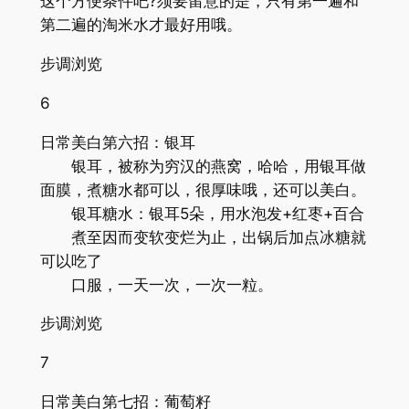
这个方便条件吧?须要留意的是，只有第一遍和
第二遍的淘米水才最好用哦。
步调浏览
6
日常美白第六招：银耳
银耳，被称为穷汉的燕窝，哈哈，用银耳做
面膜，煮糖水都可以，很厚味哦，还可以美白。
银耳糖水：银耳5朵，用水泡发+红枣+百合
煮至因而变软变烂为止，出锅后加点冰糖就
可以吃了
口服，一天一次，一次一粒。
步调浏览
7
日常美白第七招：葡萄籽