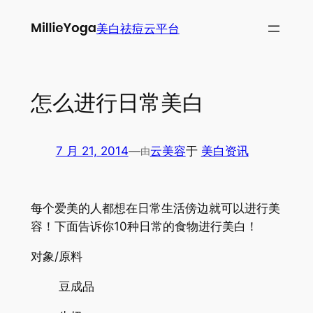
跳
美白祛痘云平台
至
内
容
怎么进行日常美白
7 月 21, 2014
—
云美容
于
美白资讯
由
每个爱美的人都想在日常生活傍边就可以进行美
容！下面告诉你10种日常的食物进行美白！
对象/原料
豆成品