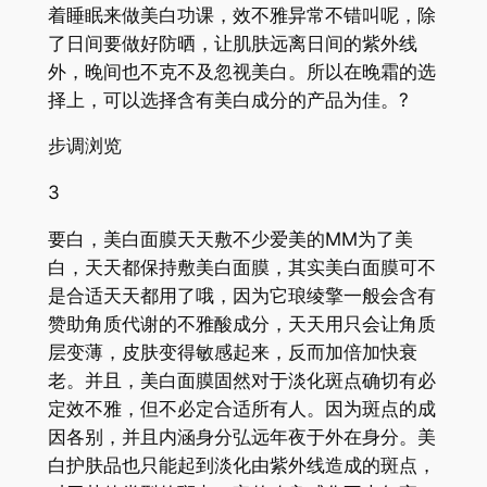
着睡眠来做美白功课，效不雅异常不错叫呢，除
了日间要做好防晒，让肌肤远离日间的紫外线
外，晚间也不克不及忽视美白。所以在晚霜的选
择上，可以选择含有美白成分的产品为佳。?
步调浏览
3
要白，美白面膜天天敷不少爱美的MM为了美
白，天天都保持敷美白面膜，其实美白面膜可不
是合适天天都用了哦，因为它琅绫擎一般会含有
赞助角质代谢的不雅酸成分，天天用只会让角质
层变薄，皮肤变得敏感起来，反而加倍加快衰
老。并且，美白面膜固然对于淡化斑点确切有必
定效不雅，但不必定合适所有人。因为斑点的成
因各别，并且内涵身分弘远年夜于外在身分。美
白护肤品也只能起到淡化由紫外线造成的斑点，