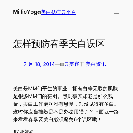
跳
美白祛痘云平台
至
内
容
怎样预防春季美白误区
7 月 18, 2014
—
云美容
于
美白资讯
由
美白是MM们平生的事业，拥有白净无瑕的肌肤
是很多MM们的妄图。然则事实却老是那么残
暴，美白工作涓滴没有怠慢，却没见得有多白。
这时你应当推敲是不是办法用错了？下面就一路
来看看春季要美白必须避免6个误区哦！
步调浏览