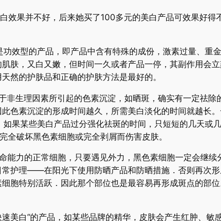
效果并不好，后来她买了100多元的美白产品可效果好得
功效型的产品，即产品中含有特殊的成份，激素过量、重金
的肌肤，又白又嫩，但时间一久或者产品一停，其副作用会立
用天然的护肤品和正确的护肤方法是最好的。
非生理因素所引起的色素沉淀，如晒斑，确实有一定祛除的
因此色素沉淀的形成时间越久，所需美白淡化的时间就越长。
。如果某些美白产品过分强化祛斑的时间，只短短的几天或
因完全破坏黑色素细胞或完全剥屑而伤害皮肤。
能力的正常细胞，只要遇见外力，黑色素细胞一定会继续
日常护理——在阳光下使用防晒产品和防晒措施．否则再次形
素细胞特别活跃．因此那个部位也是最容易再形成斑点的部位
速美白“的产品，如某些品牌的精华，皮肤会产生红肿、敏