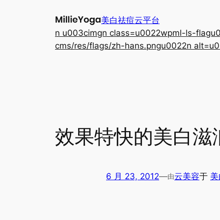
跳
美白祛痘云平台
至
n u003cimgn class=u0022wpml-ls-flagu00
内
cms/res/flags/zh-hans.pngu0022n alt=u0
容
效果特快的美白滋
6 月 23, 2012
—
云美容
于
美
由