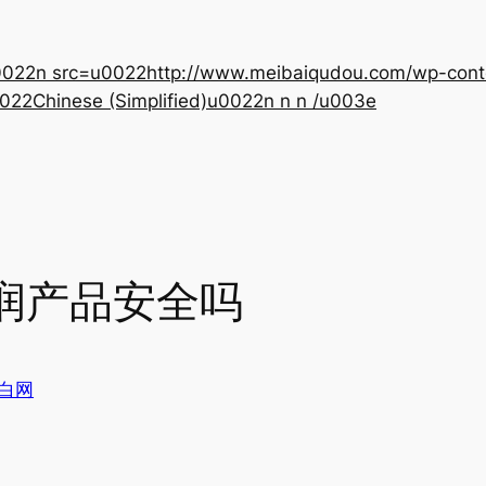
22n src=u0022http://www.meibaiqudou.com/wp-content
022Chinese (Simplified)u0022n n n /u003e
润产品安全吗
白网