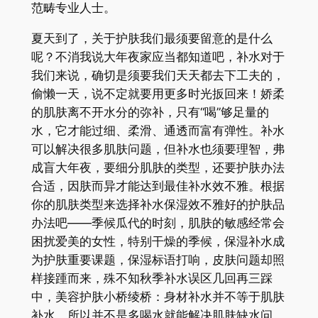
范畴专业人士。
夏天到了，关于护肤我们最须要留意的是什么
呢？不消我说大年夜家应当都知道吧，补水对于
我们来说，确切是须要我们天天都去下工夫的，
偷懒一天，说不定就要用更多时光扳回来！娇柔
的肌肤离不开水分的弥补，只有“喝”够足量的
水，它才能过细、柔滑、通透而富有弹性。补水
可以解决很多肌肤问题，但补水也须要理智，弗
成盲大年夜，要细分肌肤的类型，还要护肤办法
合适，因肤而异才能达到最佳补水效不雅。根据
你的肌肤类型来选择补水保湿效不雅好的护肤品
办法吧——季候瓜代的时刻，肌肤的敏感经常会
困扰爱美的女性，特别干燥的季候，保湿补水成
为护肤重要课题，保湿标语打响，皮肤问题却照
样接踵而来，殊不知秋季补水误区几回再三踩
中，美容护肤小桥绫桥：身材补水并不等于肌肤
补水，所以并不是多喝水就能解决肌肤缺水问