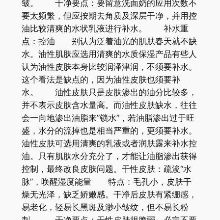
皱。 干净要点：要留意洗面奶的应用次数不
要太频繁，但应按期去角质及深层干净，并用控
油比较清爽的水状乳液进行补水。 补水重
点：控油 别认为泛着油光的肌肤春天就不缺
水。油性肌肤应选用清爽的水质保湿产品有些人
认为油性皮肤本身比较润泽津润，不须要补水。
这个看法是缺点的，因为油性皮肤也须要补
水。 油性皮肤只是皮肤渗出的油分比较多，
并不表示皮肤含水量高。而油性皮肤缺水，往往
会一向地渗出油脂来”锁水”，若油脂渗出过于旺
盛，水分的流掉也是相当严重的，更须要补水。
油性皮肤可选用清爽的乳液或者润肤露来补水控
油。只有肌肤水分充分了，才能让油脂渗出获得
控制，最终改良皮肤问题。干性皮肤：疏浚“水
脉”，唤醒湿度能量 特点：毛孔小，皮肤干
燥无光泽，缺乏娇嫩感。干净后皮肤有紧绷感，
易老化，轻易长黑斑及渺小皱纹，但不易长粉