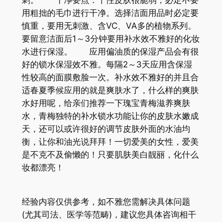
刺。 干净要点：干性皮肤很脆弱，必定不要
用粗拙的毛巾进行干净。选择洁面用品时必定要
慎重，要用无刺激、含VC、VA多的植物系列。
要留意洁面后1～3分钟要用补水效不雅好的化妆
水进行保湿。 应用偏油质的保湿产品会有很
好的锁水保湿效不雅。每隔2～3天应用含保湿
性较高的面膜敷脸一次。补水效不雅好的并且合
适春夏季候应用的就是爽肤水了，什么样的爽肤
水好用呢，给亲们推荐一下瑰宝青梅滋养爽肤
水，青梅独特的补水锁水功能让你的皮肤水嫩成
天，还可以或许很好的调节皮肤外面的水油均
衡，让你和油光说拜拜！一切爱美的女性，爱美
是不克不及偷懒的！只要肌肤美白靓丽，化什么
妆都漂亮！
经验内容仅供参考，如不雅您需解决具体问题
(尤其司法、医学等范畴)，建议您具体咨询相干