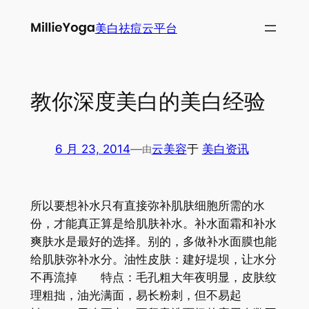
跳
美白祛痘云平台
至
内
容
教你深度美白的美白经验
6 月 23, 2014
—
云美容
于
美白资讯
由
所以要想补水只有直接弥补肌肤细胞所需的水
份，才能真正算是给肌肤补水。补水面霜和补水
爽肤水是最好的选择。别的，多做补水面膜也能
给肌肤弥补水分。油性皮肤：建好堤坝，让水分
不再流掉 特点：毛孔粗大年夜明显，皮肤纹
理粗拙，油光满面，易长粉刺，但不易起