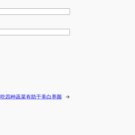
常吃四种蔬菜有助于美白养颜
→