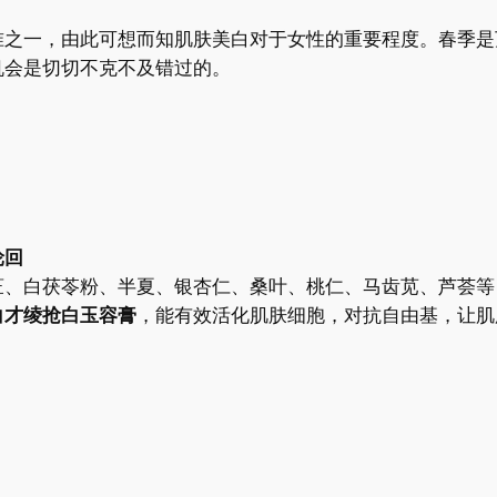
准之一，由此可想而知肌肤美白对于女性的重要程度。春季是
机会是切切不克不及错过的。
轮回
芢、白茯苓粉、半夏、银杏仁、桑叶、桃仁、马齿苋、芦荟等
白才绫抢白玉容膏
，能有效活化肌肤细胞，对抗自由基，让肌