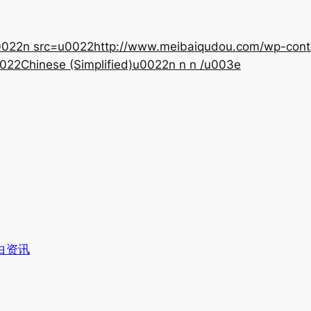
22n src=u0022http://www.meibaiqudou.com/wp-content
022Chinese (Simplified)u0022n n n /u003e
白资讯