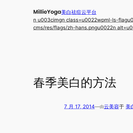
跳
美白祛痘云平台
至
n u003cimgn class=u0022wpml-ls-flagu00
内
cms/res/flags/zh-hans.pngu0022n alt=u0
容
春季美白的方法
7 月 17, 2014
—
云美容
于
美
由