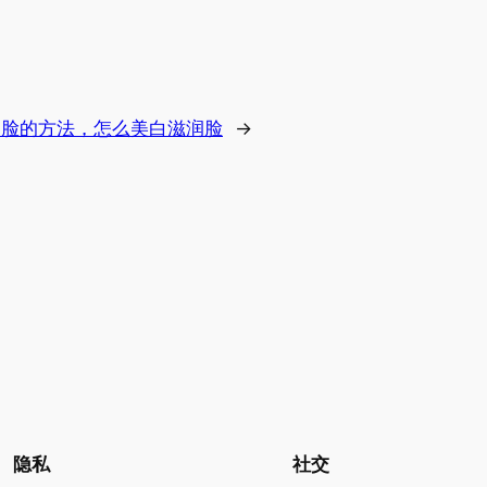
润脸的方法，怎么美白滋润脸
→
隐私
社交