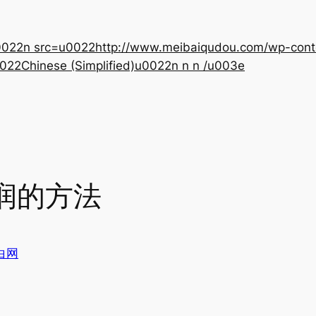
22n src=u0022http://www.meibaiqudou.com/wp-content
022Chinese (Simplified)u0022n n n /u003e
润的方法
白网