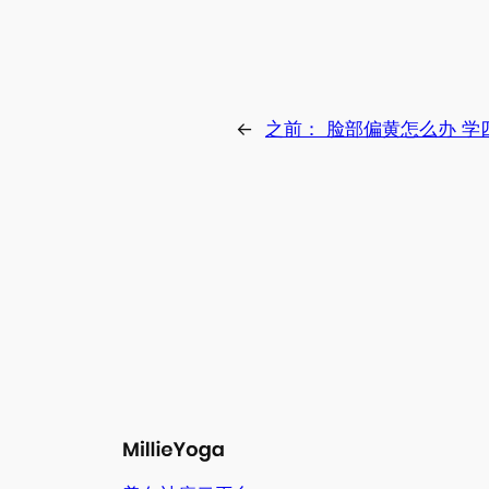
←
之前：
脸部偏黄怎么办 学