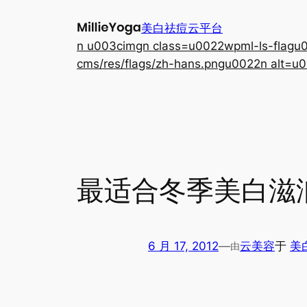
跳
美白祛痘云平台
至
n u003cimgn class=u0022wpml-ls-flagu00
内
cms/res/flags/zh-hans.pngu0022n alt=u0
容
最适合冬季美白滋
6 月 17, 2012
—
云美容
于
美
由