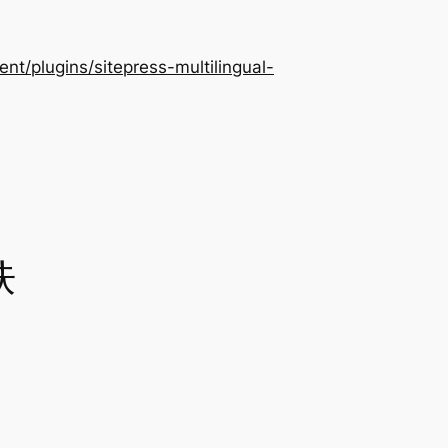
/plugins/sitepress-multilingual-
肤