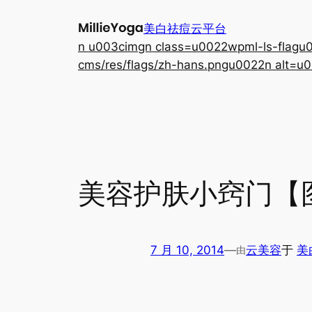
跳
美白祛痘云平台
至
n u003cimgn class=u0022wpml-ls-flagu00
内
cms/res/flags/zh-hans.pngu0022n alt=u0
容
美容护肤小窍门【
7 月 10, 2014
—
云美容
于
美
由