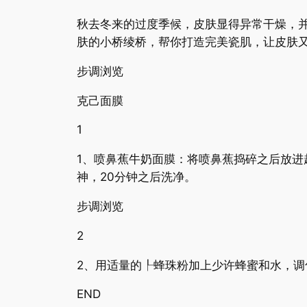
秋去冬来的过度季候，皮肤显得异常干燥，
肤的小桥绫桥，帮你打造完美瓷肌，让皮肤
步调浏览
克己面膜
1
1、喷鼻蕉牛奶面膜：将喷鼻蕉捣碎之后放
神，20分钟之后洗净。
步调浏览
2
2、用适量的┞蜂珠粉加上少许蜂蜜和水，调匀
END