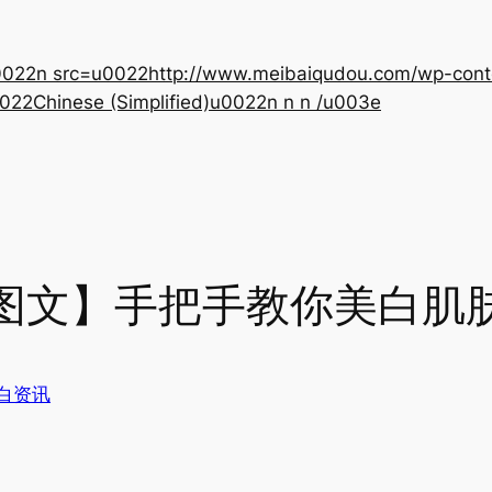
22n src=u0022http://www.meibaiqudou.com/wp-content
022Chinese (Simplified)u0022n n n /u003e
图文】手把手教你美白肌
白资讯