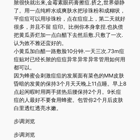
脓很快就出来,金霉素眼药膏擦痘.挤之,世界僻静
了。用一点纯粹水或爽肤水把珍珠粉和成糊状，
平痘痘可以用珍珠粉，点在痘痘上，第二天就好
很多，并且不留 痘印。比例你本身拿捏.也执偾
把黄瓜弄烂加一点白醋下去然后敷.只敷了一次.
认为效不雅还蛮好的。
小黄瓜加白醋一路敷脸10分钟.一天三次.73m痘
痘贴对已经长脓的痘痘异常异常异常管用如何用
都可以。
因为蜂蜜会刺激痘痘的发展面有菜色的MM皮肤
昏暗的发黄的保持3个月天天晚上11点睡。早上8
点起闲暇时用两手搓热后腰保持2个月。9长痘
痘的人最好不要食用蜂蜜。包管你2个月后皮肤
白里透红透亮水嫩。
步调浏览
步调浏览