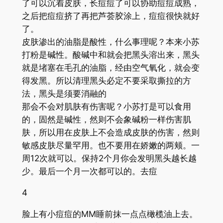
了可以沉着皮肤，长痘痘了可以协助痘痘成熟，
之后把痘痘挤了再把芦荟胶涂上，痘痘很快就好
了。
皮肤渗出的油脂是酸性，什么事理呢？本来小苏
打粉是碱性。酸碱中和就会把黑头溶出来，黑头
就是堵塞在毛孔的油脂，经由空气氧化，就会变
得发黑。所以清理黑头必定不要采取撕拉的方
法，黑头是须要消融的
那会不会对肌肤有伤害呢？小苏打是可以食用
的，固然是碱性，然则不会象碱粉一样伤害肌
肤，所以用在皮肤上不会造成皮肤的伤害，然则
敏感皮肤尽量罕用。也不要用在娇嫩的两颊。一
周12次就可以。保持2个月你会发明黑头越长越
少。最后一个月一次都可以的。去痘
4
脸上有小痘痘的MM睡前抹一点点橄榄油上去。