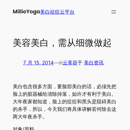
跳
美白祛痘云平台
至
内
容
美容美白，需从细微做起
7 月 15, 2014
—
云美容
于
美白资讯
由
美白包含很多方面，要脸部美白的话，必须先把
脸上的脏器械给清除掉落，如许才有利于美白。
大年夜家都知道，脸上的痘痘和黑头是阻碍美白
的杀手，所以，今天我们将具体讲解若何除去这
两大年夜杀手。
对象/原料