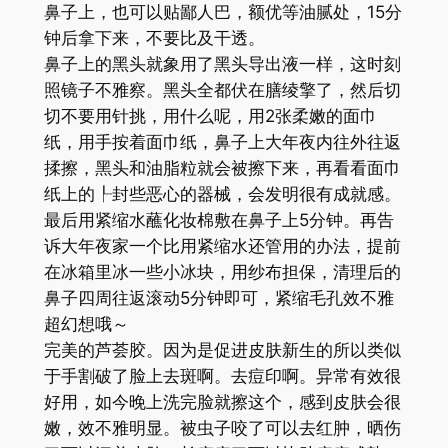
鼻子上，也可以贴鄙人巴，额优等油腻处，15分
钟后拿下来，不要比及干透。
鼻子上的黑头就象用了黑头导出液一样，这时刻
照镜子不雅察。黑头全都伏在膳绫擎了，然后切
切不要用针挑，用什么呢，用2张柔嫩的面巾
纸，用手按着面巾纸，鼻子上大年夜内往外往返
揉擦，黑头和油脂粒就会被擦下来，再看看面巾
纸上的┞封些恶心的器械，会发明很有成就感。
最后用紧缩水蘸化妆棉敷在鼻子上5分钟。再告
诉大年夜家一个比用紧缩水还管用的办法，提前
在冰箱里冰一些小冰块，用纱布担保，清理后的
鼻子四周往返滚动5分钟即可，紧缩毛孔效不雅
超幻想哦～
完美的芦荟胶。因为是促进皮肤新生的所以类似
于手割破了脸上去斑啊。去痘印啊。异常有效很
好用，如今晚上洗完脸就擦这个，感到皮肤会很
嫩，效不雅明显。被虫子咬了可以去红肿，晒伤