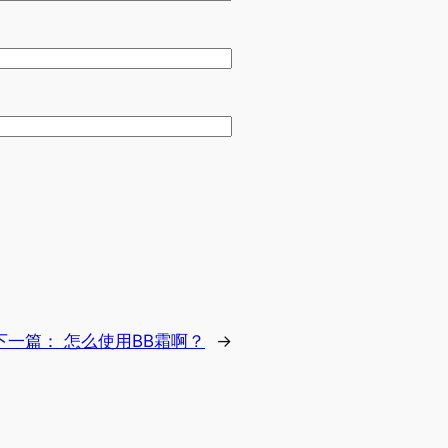
下一篇：
怎么使用BB霜啊？
→