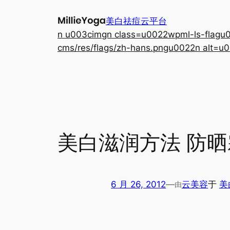
跳
美白祛痘云平台
至
n u003cimgn class=u0022wpml-ls-flagu00
内
cms/res/flags/zh-hans.pngu0022n alt=u0
容
美白滋润方法 防
6 月 26, 2012
—
云美容
于
美
由