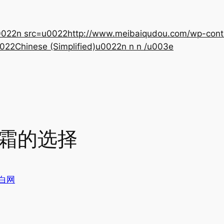
22n src=u0022http://www.meibaiqudou.com/wp-content
022Chinese (Simplified)u0022n n n /u003e
晒霜的选择
白网