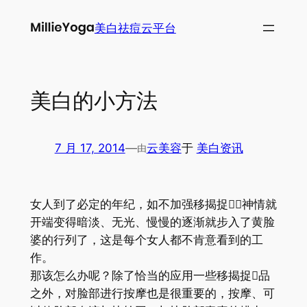
跳
美白祛痘云平台
至
内
容
美白的小方法
7 月 17, 2014
—
云美容
于
美白资讯
由
女人到了必定的年纪，如不加强移揭捉，神情就
开端变得暗淡、无光、慢慢的逐渐就步入了黄脸
婆的行列了，这是每个女人都不肯意看到的工
作。
那该怎么办呢？除了恰当的应用一些移揭捉品
之外，对脸部进行按摩也是很重要的，按摩、可