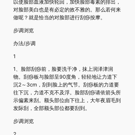
以使脸部血液加快轮回，加快脸部毒素的排出，
对脸部美白也是有必定的效不雅的。那么若何来
做呢？就是恰当的对脸部进行刮痧按摩。
步调浏览
办法/步调
1
1、脸部刮痧前，脸要洗干净，抹上润泽津润
物。刮痧板与脸部呈90度角，轻轻地让力道下
沉2～3cm，刮到脸上的气节。刮痧板的力道要
往下沉，力道不克不及浮。脸部刮痧请依箭头所
示偏素来刮。额头部位由下往上，大年夜眉毛到
发际刮，全部额头部位都要刮到。
步调浏览
2