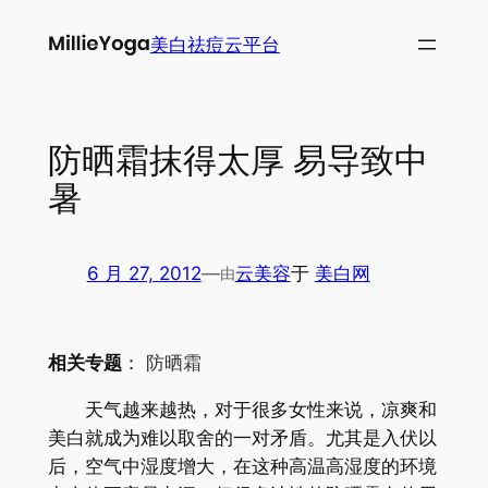
跳
美白祛痘云平台
至
内
容
防晒霜抹得太厚 易导致中
暑
6 月 27, 2012
—
云美容
于
美白网
由
相关专题
：
防晒霜
天气越来越热，对于很多女性来说，凉爽和
美白就成为难以取舍的一对矛盾。尤其是入伏以
后，空气中湿度增大，在这种高温高湿度的环境