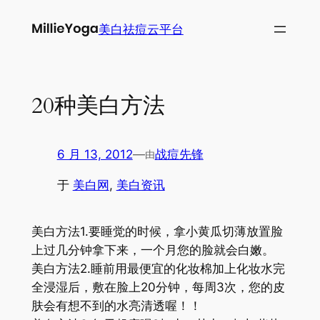
跳
美白祛痘云平台
至
内
容
20种美白方法
6 月 13, 2012
—
战痘先锋
由
于
美白网
, 
美白资讯
美白方法1.要睡觉的时候，拿小黄瓜切薄放置脸
上过几分钟拿下来，一个月您的脸就会白嫩。
美白方法2.睡前用最便宜的化妆棉加上化妆水完
全浸湿后，敷在脸上20分钟，每周3次，您的皮
肤会有想不到的水亮清透喔！！