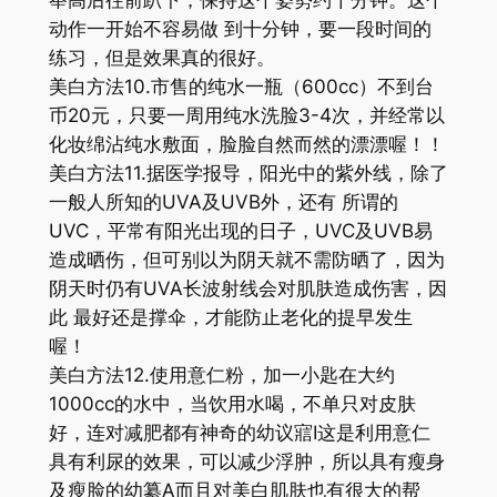
举高后往前趴下，保持这个姿势约十分钟。这个
动作一开始不容易做 到十分钟，要一段时间的
练习，但是效果真的很好。
美白方法10.市售的纯水一瓶（600cc）不到台
币20元，只要一周用纯水洗脸3-4次，并经常以
化妆绵沾纯水敷面，脸脸自然而然的漂漂喔！！
美白方法11.据医学报导，阳光中的紫外线，除了
一般人所知的UVA及UVB外，还有 所谓的
UVC，平常有阳光出现的日子，UVC及UVB易
造成晒伤，但可别以为阴天就不需防晒了，因为
阴天时仍有UVA长波射线会对肌肤造成伤害，因
此 最好还是撑伞，才能防止老化的提早发生
喔！
美白方法12.使用意仁粉，加一小匙在大约
1000cc的水中，当饮用水喝，不单只对皮肤
好，连对减肥都有神奇的幼议寣I这是利用意仁
具有利尿的效果，可以减少浮肿，所以具有瘦身
及瘦脸的幼纂A而且对美白肌肤也有很大的帮