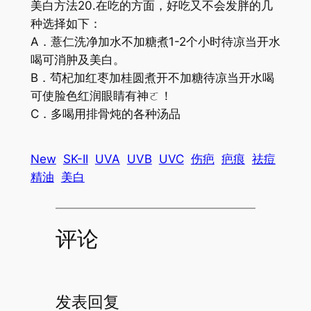
美白方法20.在吃的方面，好吃又不会发胖的几
种选择如下：
A．薏仁洗净加水不加糖煮1-2个小时待凉当开水
喝可消肿及美白。
B．茍杞加红枣加桂圆煮开不加糖待凉当开水喝
可使脸色红润眼睛有神ㄛ！
C．多喝用排骨炖的各种汤品
New
SK-II
UVA
UVB
UVC
伤疤
疤痕
祛痘
精油
美白
评论
发表回复