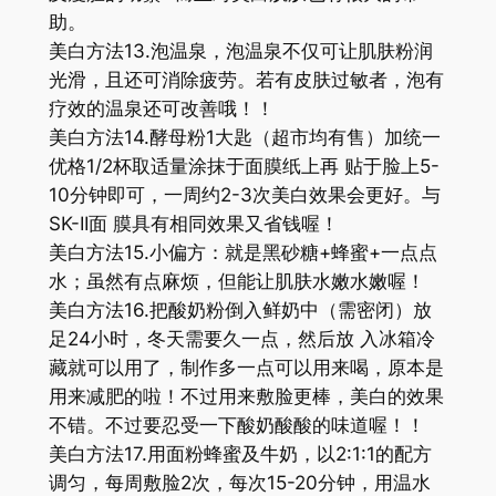
助。
美白方法13.泡温泉，泡温泉不仅可让肌肤粉润
光滑，且还可消除疲劳。若有皮肤过敏者，泡有
疗效的温泉还可改善哦！！
美白方法14.酵母粉1大匙（超市均有售）加统一
优格1/2杯取适量涂抹于面膜纸上再 贴于脸上5-
10分钟即可，一周约2-3次美白效果会更好。与
SK-II面 膜具有相同效果又省钱喔！
美白方法15.小偏方：就是黑砂糖+蜂蜜+一点点
水；虽然有点麻烦，但能让肌肤水嫩水嫩喔！
美白方法16.把酸奶粉倒入鲜奶中（需密闭）放
足24小时，冬天需要久一点，然后放 入冰箱冷
藏就可以用了，制作多一点可以用来喝，原本是
用来减肥的啦！不过用来敷脸更棒，美白的效果
不错。不过要忍受一下酸奶酸酸的味道喔！！
美白方法17.用面粉蜂蜜及牛奶，以2:1:1的配方
调匀，每周敷脸2次，每次15-20分钟，用温水