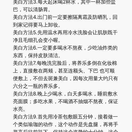
美白方法3.每天起床喝2杯水，其中一杯加些盐
巴，可以清肠胃。
美白方法4.出门前一定要擦隔离霜及防晒乳，回
到家记得要马上卸妆。
美白方法5.先用温水再用冷水洗脸会让肌肤既干
净且毛细孔会变小喔。
美白方法6.一定要多喝水不熬夜，少吃油炸类的
东西，保持皮肤清洁。
美白方法7.每晚洗完脸后，将养乐多倒在化妆棉
上，直接敷在两颊，甚至连额头、下巴 也可顺
便敷上，不但去斑兼美白，因每次用量大约只有
六分之一瓶的养乐多。
美白方法8.晚上少喝水，白天多喝水，睡前敷水
亮面膜；多吃水果，不喝酒不抽烟不熬夜，保证
水亮。
美白方法9.首先用冷茶包敷眼五分钟，接着做一
个类似瑜珈的动作，这个动作是先盘腿，再将手