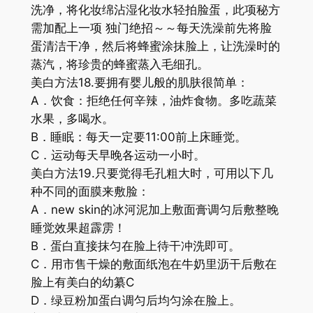
洗净，将化妆绵沾湿化妆水轻拍脸蛋，此项秘方
需加配上一项 独门绝招～～每天洗澡前先将脸
蛋清洁干净，然后将蜂蜜涂抹脸上，让洗澡时的
蒸汽，将珍贵的蜂蜜蒸入毛细孔。
美白方法18.要拥有婴儿般的肌肤很简单：
A．饮食：拒绝任何辛辣，油炸食物。多吃蔬菜
水果，多喝水。
B．睡眠：每天一定要11:00前上床睡觉。
C．运动每天早晚各运动一小时。
美白方法19.只要觉得毛孔粗大时，可用以下几
种不同的面膜来敷脸：
A．new skin的冰河泥加上敷面膏调匀后敷整晚
睡觉效果超霹雳！
B．蛋白直接抹匀在脸上待干冲洗即可。
C．用市售干燥的敷面纸泡在牛奶里沥干后敷在
脸上有美白的幼纂C
D．绿豆粉加蛋白调匀后均匀涂在脸上。