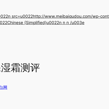
22n src=u0022http://www.meibaiqudou.com/wp-content
022Chinese (Simplified)u0022n n n /u003e
保湿霜测评
白网