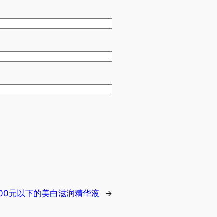
00元以下的美白滋润精华液
→