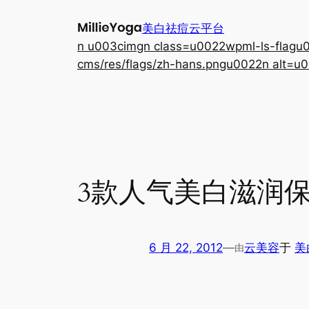
跳
美白祛痘云平台
至
n u003cimgn class=u0022wpml-ls-flagu00
内
cms/res/flags/zh-hans.pngu0022n alt=u0
容
3款人气美白滋润
6 月 22, 2012
—
云美容
于
美
由