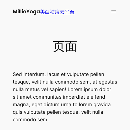
跳
美白祛痘云平台
至
内
容
页面
Sed interdum, lacus et vulputate pellen
tesque, velit nulla commodo sem, at egestas
nulla metus vel sapien! Lorem ipsum dolor
sit amet communitas imperdiet eleifend
magna, eget dictum urna to lorem gravida
quis vulputate pellen tesque, velit nulla
commodo sem.