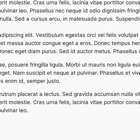
 molestie. Cras urna felis, lacinia vitae porttitor conva
ulvinar leo. Phasellus nec neque id odio dignissim fringi
 nulla. Sed a cursus arcu, in malesuada purus. Suspendi
ipiscing elit. Vestibulum egestas orci vel felis volutpat
get massa auctor congue eget a eros. Donec tempus hendre
. Donec eget diam purus. Sed id auctor metus. Phasellus i
e, posuere fringilla ligula. Morbi ut mauris non ligula e
get. Nam suscipit et neque at pulvinar. Phasellus et viv
es enim id, semper justo.
 rutrum placerat a lectus. Sed gravida accumsan nulla vi
 molestie. Cras urna felis, lacinia vitae porttitor conva
ulvinar leo.