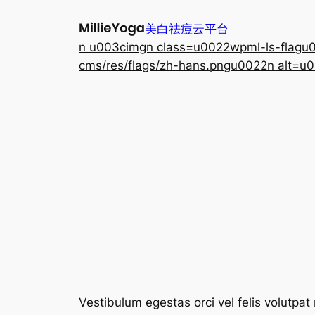
跳
美白祛痘云平台
至
n u003cimgn class=u0022wpml-ls-flagu00
内
cms/res/flags/zh-hans.pngu0022n alt=u0
容
Vestibulum egestas orci vel felis volutpat