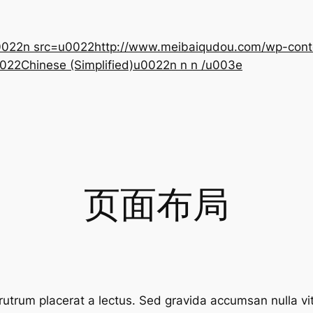
22n src=u0022http://www.meibaiqudou.com/wp-content
022Chinese (Simplified)u0022n n n /u003e
页面布局
 rutrum placerat a lectus. Sed gravida accumsan nulla vi