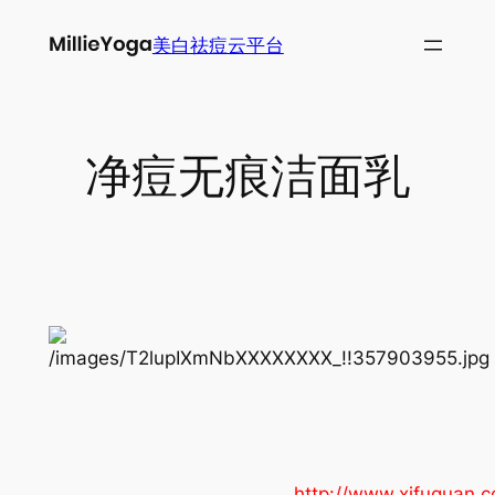
跳
美白祛痘云平台
至
内
容
净痘无痕洁面乳
http://www.xifuquan.