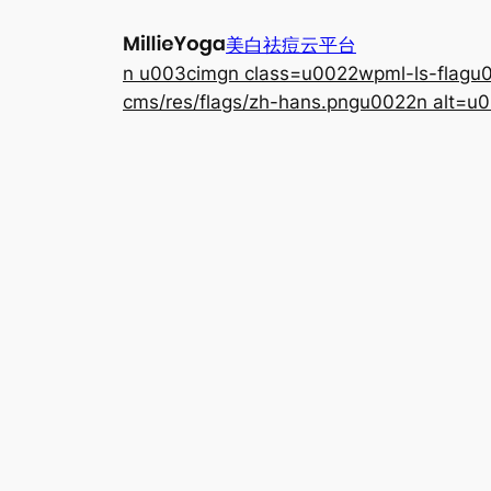
跳
美白祛痘云平台
至
n u003cimgn class=u0022wpml-ls-flagu00
内
cms/res/flags/zh-hans.pngu0022n alt=u0
容