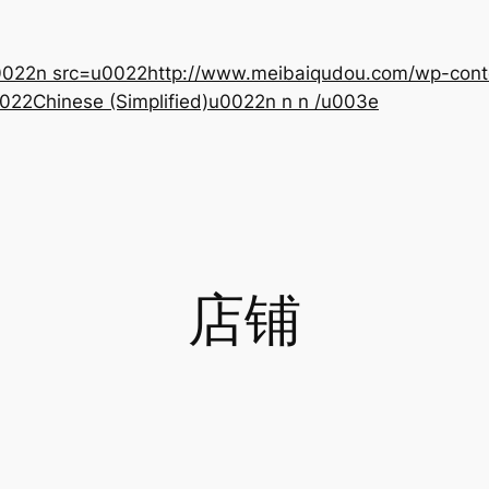
22n src=u0022http://www.meibaiqudou.com/wp-content
022Chinese (Simplified)u0022n n n /u003e
店铺