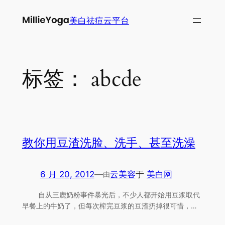
跳
美白祛痘云平台
至
内
容
标签：
abcde
教你用豆渣洗脸、洗手、甚至洗澡
6 月 20, 2012
—
云美容
于
美白网
由
自从三鹿奶粉事件暴光后，不少人都开始用豆浆取代
早餐上的牛奶了，但每次榨完豆浆的豆渣扔掉很可惜，…