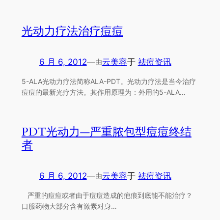
光动力疗法治疗痘痘
6 月 6, 2012
—
云美容
于
祛痘资讯
由
5-ALA光动力疗法简称ALA-PDT。光动力疗法是当今治疗
痘痘的最新光疗方法。其作用原理为：外用的5-ALA…
PDT光动力—严重脓包型痘痘终结
者
6 月 6, 2012
—
云美容
于
祛痘资讯
由
严重的痘痘或者由于痘痘造成的疤痕到底能不能治疗？
口服药物大部分含有激素对身…