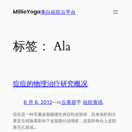
跳
美白祛痘云平台
至
内
容
标签：
Ala
痘痘的物理治疗研究概况
6 月 6, 2012
—
云美容
于
祛痘资讯
由
痘痘是一种毛囊皮脂腺慢性炎症性皮肤病，其发病机制主
要是在雄激素影响下皮脂腺分泌增多，皮脂和角化上皮阻
塞毛孔形成…