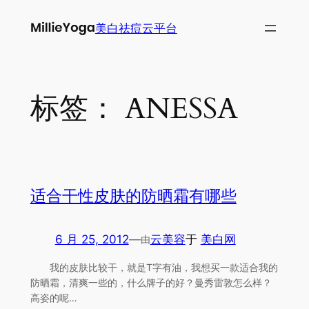
跳
美白祛痘云平台
至
内
容
标签：
ANESSA
适合干性皮肤的防晒霜有哪些
6 月 25, 2012
—
云美容
于
美白网
由
我的皮肤比较干，就是T字有油，我想买一款适合我的
防晒霜，清爽一些的，什么牌子的好？曼秀雷敦怎么样？
高姿的呢…