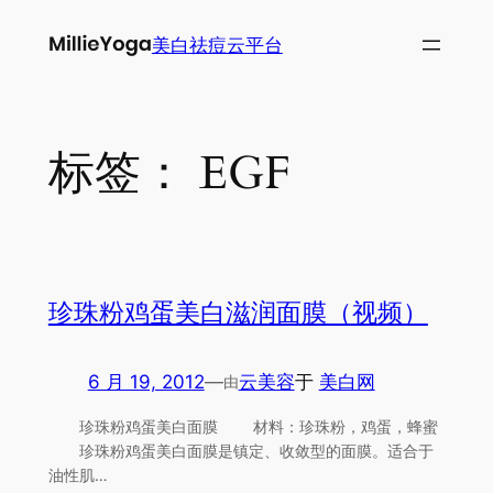
跳
美白祛痘云平台
至
内
容
标签：
EGF
珍珠粉鸡蛋美白滋润面膜（视频）
6 月 19, 2012
—
云美容
于
美白网
由
珍珠粉鸡蛋美白面膜 材料：珍珠粉，鸡蛋，蜂蜜
珍珠粉鸡蛋美白面膜是镇定、收敛型的面膜。适合于
油性肌…