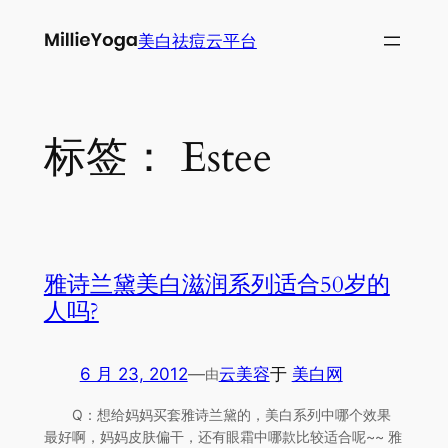
跳
美白祛痘云平台
至
内
容
标签：
Estee
雅诗兰黛美白滋润系列适合50岁的
人吗?
6 月 23, 2012
—
云美容
于
美白网
由
Q：想给妈妈买套雅诗兰黛的，美白系列中哪个效果
最好啊，妈妈皮肤偏干，还有眼霜中哪款比较适合呢~~ 雅