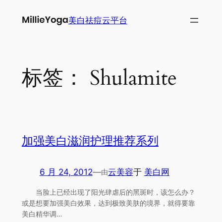
跳
美白祛痘云平台
至
内
容
标签：
Shulamite
加强美白滋润护理推荐系列
6 月 24, 2012
—
云美容
于
美白网
由
当脸上已经出现了阳光肆虐后的黑斑时，该怎么办？
或是想要加强美白效果，达到极致美肤的境界，就得要靠
美白精华调…