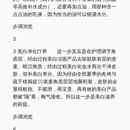
等高效补水成分），还要再加点油，用那种含一
点点油的乳液，因为恰当的油可以锁灌水分。
步调浏览
3
3 美白净化疗养 这一步其实是在护理调节角
质层，经由过程美白洁面产品去除肌肤表层的老
废、暗沉角质；经由过程美白化妆水再次干净皮
肤，弥补美白养分。因为经由全部夏季的炙烤与
疏于移揭捉，老废角质层层地聚积着，皮肤就会
显得粗拙、不腻滑，再宝贵、再有效的美白产品
都被“隔”着，晦气接收。所以这一步是美白滋养
的前提。
步调浏览
4