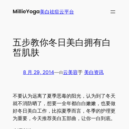
跳
美白祛痘云平台
至
内
容
五步教你冬日美白拥有白
皙肌肤
8 月 29, 2014
—
云美容
于
美白资讯
由
不要认为远离了夏季恶毒的阳光，认为到了冬天
就不消防晒了，想要一全年都白白嫩嫩，也要做
好冬日美白工作，比拟夏季而言，冬季的护理更
为重要，今天推荐美白五部曲，让你一白到底。