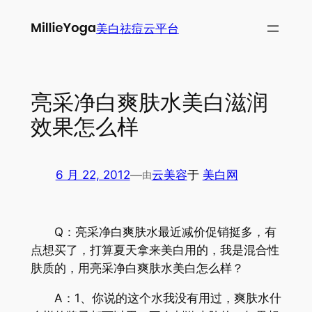
跳
美白祛痘云平台
至
内
容
亮采净白爽肤水美白滋润
效果怎么样
6 月 22, 2012
—
云美容
于
美白网
由
Q：亮采净白爽肤水最近减价促销挺多，有
点想买了，打算夏天拿来美白用的，我是混合性
肤质的，用亮采净白爽肤水美白怎么样？
A：1、你说的这个水我没有用过，爽肤水什