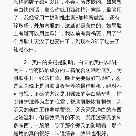
么样的牌子都可以用，不会刺激皮肤的。如果想
美白快的话，那么你就用西红柿汁擦脸，最管用
了，我经常用牛奶和维生素E加蜂蜜做脸，还有
珍珠粉，外加内服的，这些都是美白的。如果脸
上有斑可以用丝瓜汁，我以前有黄褐斑，用了半
个月脸上斑没了也变白了，到现在3年了过去了
还是很白。
2、美白的关键是防晒。白天的美白以防护
为主，含有防晒成分的日霜配合防晒粉底乳，为
肌肤张开一张防护伞。晚上更要做好“功课”，这
是因为晚上是肌肤吸收营养的最佳时机，绝对不
可忽视，正确的方法是用强效的美白精华乳，辅
以修护滋养为主的晚霜，帮助肌肤恢复损伤，为
明天的美白工作养精蓄锐。旁氏亮采净白的东西
比较温和，但是效果真的不大，我用过旁氏的N
多东西，一般般，除了那个旁氏的防晒霜，那个
是用的真的很好，味道清香，效果也很好。