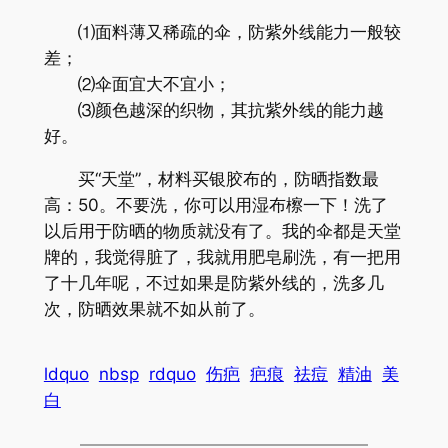
⑴面料薄又稀疏的伞，防紫外线能力一般较
差；
⑵伞面宜大不宜小；
⑶颜色越深的织物，其抗紫外线的能力越
好。
买“天堂”，材料买银胶布的，防晒指数最
高：50。不要洗，你可以用湿布檫一下！洗了
以后用于防晒的物质就没有了。我的伞都是天堂
牌的，我觉得脏了，我就用肥皂刷洗，有一把用
了十几年呢，不过如果是防紫外线的，洗多几
次，防晒效果就不如从前了。
ldquo
nbsp
rdquo
伤疤
疤痕
祛痘
精油
美
白