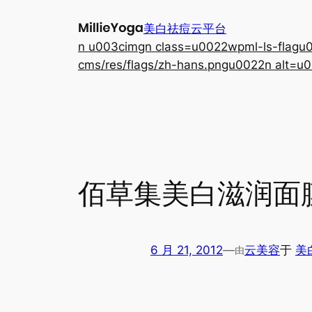
跳
美白祛痘云平台
至
n u003cimgn class=u0022wpml-ls-flagu00
内
cms/res/flags/zh-hans.pngu0022n alt=u0
容
佰草集美白滋润面
6 月 21, 2012
—
云美容
于
美
由