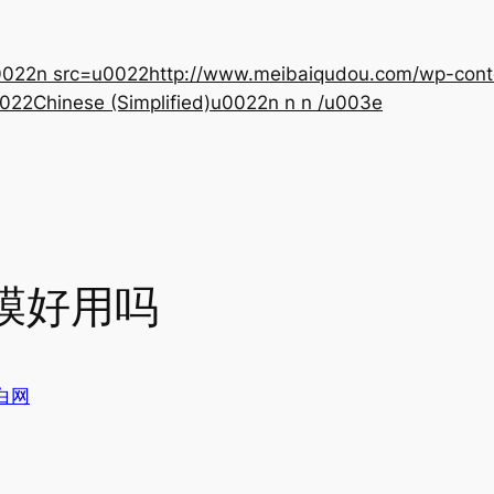
22n src=u0022http://www.meibaiqudou.com/wp-content
022Chinese (Simplified)u0022n n n /u003e
膜好用吗
白网