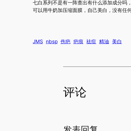
七白系列不是有一阵查出有什么添加成分吗
可以用牛奶加压缩面膜，自己美白，没有任
JMS
nbsp
伤疤
疤痕
祛痘
精油
美白
评论
发表回复