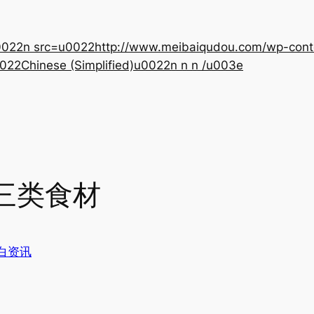
22n src=u0022http://www.meibaiqudou.com/wp-content
022Chinese (Simplified)u0022n n n /u003e
三类食材
白资讯