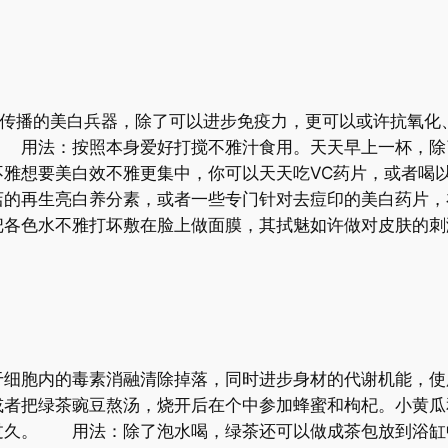
碑传播的美白兵器，除了可以进步免疫力，更可以或许抗氧
 用法：按照本身爱好打搅不雅汁食用。天天早上一杯，除
雅想要美白效不雅更集中，你可以天天吃VC药片，或者喝
店的再生亮白养分素，或者一些专门针对去痘印的美白药片，
各色水不雅打坏敷在脸上做面膜，其拭魅如许做对皮肤的刺
细胞内的毒素消融清除掉落，同时进步身材的代谢机能，
者把绿茶豌豆熬汤，烧开后在个中参加蜂蜜和枸杞。小黄瓜
过久。 用法：除了泡水喝，绿茶还可以做成茶包放到浴缸