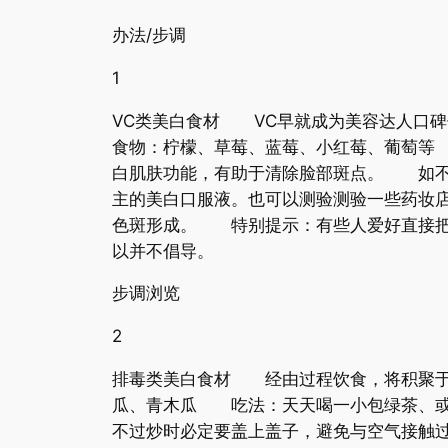
办法/步调
1
VC类美白食材 VC早就成为美容达人口
食物：柠檬、草莓、蓝莓、小红莓、葡萄等
白肌肤功能，有助于清除脸部斑点。 如不
主的美白口服液。也可以测验测验一些药妆
色斑形成。 特别提示：有些人爱好直接把
以并不倡导。
步调浏览
2
排毒类美白食材 经由过程饮食，将积聚于
瓜、青木瓜 吃法：天天喝一小包绿茶、或
不过炒时必定要盖上盖子，避免与空气接触