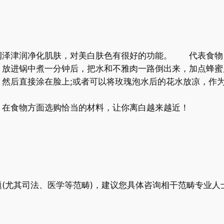
润泽津润净化肌肤，对美白肤色有很好的功能。 代表食
，放进锅中煮一分钟后，把水和不雅肉一路倒出来，加点蜂
，然后直接涂在脸上;或者可以将玫瑰泡水后的花水放凉，作
，在食物方面选购恰当的材料，让你离白越来越近！
(尤其司法、医学等范畴)，建议您具体咨询相干范畴专业人