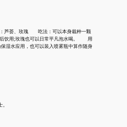
物：芦荟、玫瑰 吃法：可以本身栽种一颗
蜜后饮用;玫瑰也可以日常平凡泡水喝。 用
为保湿水应用，也可以装入喷雾瓶中算作随身
士。