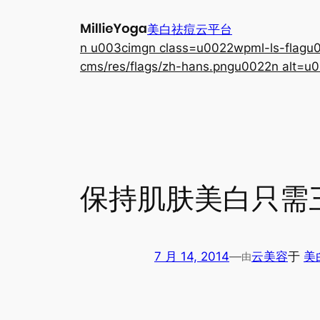
跳
美白祛痘云平台
至
n u003cimgn class=u0022wpml-ls-flagu00
内
cms/res/flags/zh-hans.pngu0022n alt=u0
容
保持肌肤美白只需
7 月 14, 2014
—
云美容
于
美
由