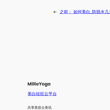
←
之前：
如何美白_防脱水几
美白祛痘云平台
共享美容云资讯