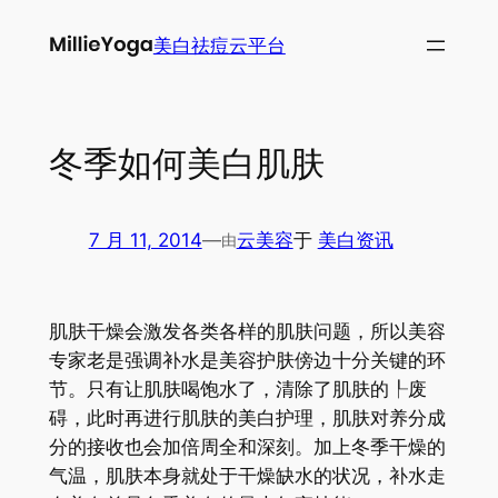
跳
美白祛痘云平台
至
内
容
冬季如何美白肌肤
7 月 11, 2014
—
云美容
于
美白资讯
由
肌肤干燥会激发各类各样的肌肤问题，所以美容
专家老是强调补水是美容护肤傍边十分关键的环
节。只有让肌肤喝饱水了，清除了肌肤的┞废
碍，此时再进行肌肤的美白护理，肌肤对养分成
分的接收也会加倍周全和深刻。加上冬季干燥的
气温，肌肤本身就处于干燥缺水的状况，补水走