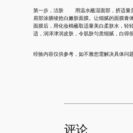
第一步，洁肤 用温水蘸湿面部，挤适量
肩部涂膳绫抢白嫩肤面膜。让细腻的面膜膏
面膜后，用化妆棉蘸取适量美白柔肤水，轻
适，润泽津润皮肤，令肌肤匀质细腻，白得
经验内容仅供参考，如不雅您需解决具体问题
评论