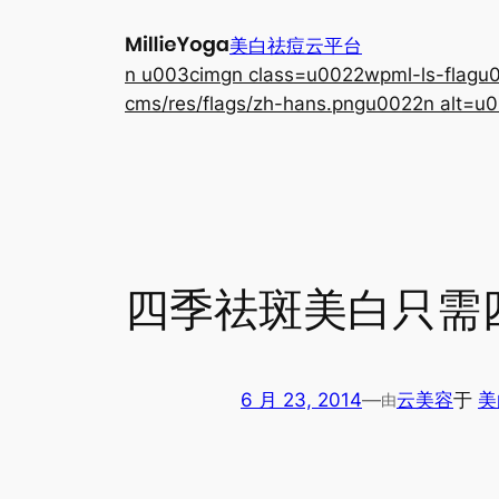
跳
美白祛痘云平台
至
n u003cimgn class=u0022wpml-ls-flagu00
内
cms/res/flags/zh-hans.pngu0022n alt=u0
容
四季祛斑美白只需
6 月 23, 2014
—
云美容
于
美
由