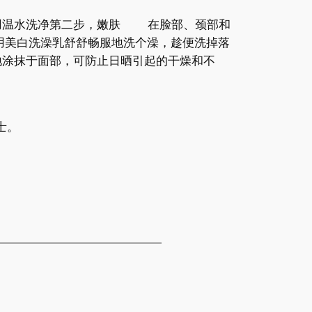
用温水洗净第二步，嫩肤 在脸部、颈部和
用美白洗澡乳舒舒畅服地洗个澡，趁便洗掉落
涂抹于面部，可防止日晒引起的干燥和不
士。