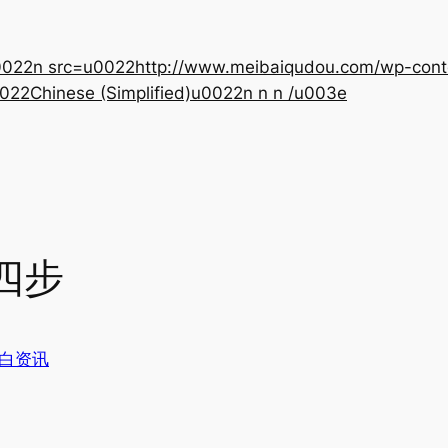
22n src=u0022http://www.meibaiqudou.com/wp-content
022Chinese (Simplified)u0022n n n /u003e
四步
白资讯