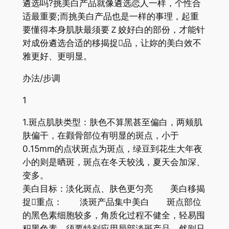
遴选吗?挑美白产品就像遴选恋人一样，个性合
适最重要;而挑美白产品也是一样的事理，起重
要懂得本身肌肤最须要Ｚ姣好白的部份，才能针
对成份遴选合适的移揭捉品，让妳的美白效不
雅更好、更明显。
办法/步调
1
1.斑点肌肤类型：肤色不算黑甚至偏白，两颊肌
肤偏干，在颧骨部位有明显的斑点，小于
0.15mm的点状斑点为斑点，绿豆到花生大年夜
小的则是晒斑，斑点在冬天较浅，夏天会加深、
变多。
美白目标：淡化斑点、肤色更匀亮 美白移揭
捉重点： 淡斑产品集中美白 斑点部位
的黑色素细胞较多，角质化过程不健全，轻易囤
积黑色素，须要特别应用局部淡斑产品，然则只