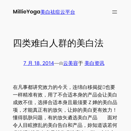
跳
美白祛痘云平台
至
内
容
四类难白人群的美白法
7 月 18, 2014
—
云美容
于
美白资讯
由
在凡事都讲究效力的今天，连绵白移揭捉也要
一样精准有效，用了不合适本身的产品会让美白
成效不佳，选择合适本身且最须要Ｚ婵的美白品
项，才能真正有的放矢，让妳的美白更有效力！
懂得肌肤问题，有的放矢遴选美白产品 面对
令人目眩撩乱的美白告白和产品，妳知道该若何