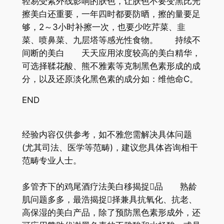
轻易受紫外线影响的肤色，让肤色不要变黑比光
擦美白还重要，一年四时都要防晒，擦的量要足
够，2～3小时补擦一次，也要少吃芹菜、韭
菜、喷鼻菜、九层塔等感光性食物。 持续不
间断的美白 天天应用浓度较高的美白精华，
可选择鞣花酸、熊不雅素等克制黑色素形成的成
分，以及还原淡化黑色素的成分如：维他命C。
END
经验内容仅供参考，如不雅您需解决具体问题
(尤其司法、医学等范畴)，建议您具体咨询相干
范畴专业人士。
多管齐下的鸡尾酒疗法美白移揭捉品 熟龄
肌问题多多，最浩揭捉择兼具抗氧化、抗老、
高保湿的美白产品，除了预防黑色素形成外，还