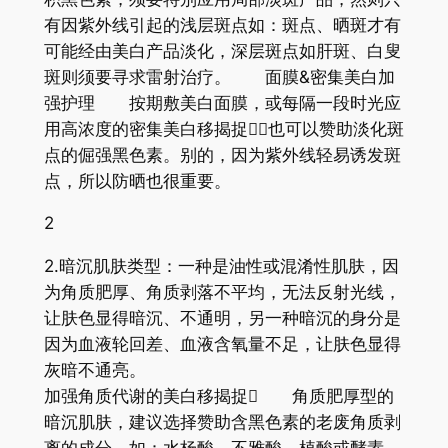
有因紫外线引起的浅层斑点如：斑点、晒斑才有
可能经由美白产品淡化，深层斑点如肝斑、白叟
斑则须要寻求雷射治疗。 面膜&密集美白加
强护理 按期敷美白面膜，或每隔一段时光应
用高浓度的密集美白移揭捉，也可以赞助淡化斑
点的倔强黑色素。别的，因为紫外线轻易诱发斑
点，所以防晒也很重要。
2
2.暗沉肌肤类型：一种是油性或混淆性肌肤，因
为角质肥厚、角质剥落不平均，无法反射光线，
让肤色显得暗沉、不通明，另一种暗沉的身分是
因为血液轮回差、血液含氧量不足，让肤色显得
灰暗不通亮。
加强角质代谢的美白移揭捉 角质肥厚型的
暗沉肌肤，建议选择赞助含黑色素的老废角质剥