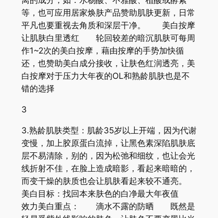
离的成分，如：水杨酸、不雅酸、植酸或酵素
等，也可应用居家焕肤产品赞助肌肤更新，日常
平凡也要重视去角质和深层干净。 美白按摩
让肌肤白里透红 轮回较差的暗沉肌肤可每周
作1~2次的美白按摩，藉由按摩的手势加快循
还，也赞助美白成分接收，让肤色红润透亮，美
白按摩对于压力大年夜的OL和熟龄肌肤也是不
错的选择
3
3.熟龄肌肤类型：肌龄35岁以上开端，因为代谢
变慢，加上胶原蛋白流掉，让黑色素深陷肌肤底
层不易清除，别的，因为松弛和细纹，也让会光
线折射不佳，在脸上造成暗影，看起来暗暗的，
而变干燥的肤质也会让肌肤看起来较不通亮。
美白目标：找回本来肤色的白净最大年夜值
效力美白重点： 滴水不露的防晒 既然是