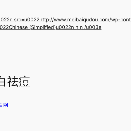
22n src=u0022http://www.meibaiqudou.com/wp-content
022Chinese (Simplified)u0022n n n /u003e
白祛痘
白网