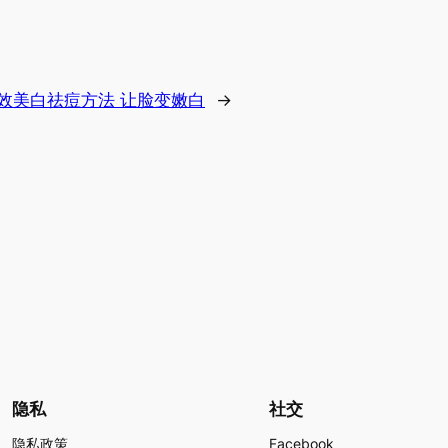
有效美白祛痘方法 让脸变嫩白
→
隐私
社交
隐私政策
Facebook