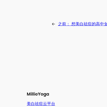
←
之前：
想美白祛痘的高中女
美白祛痘云平台