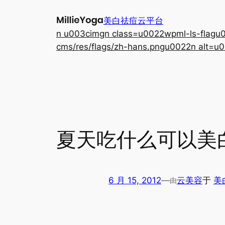
跳
美白祛痘云平台
至
n u003cimgn class=u0022wpml-ls-flagu00
内
cms/res/flags/zh-hans.pngu0022n alt=u0
容
夏天吃什么可以美
6 月 15, 2012
—
云美容
于
美
由