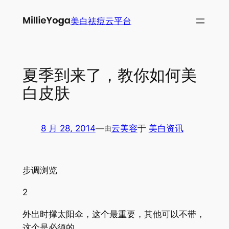
跳
美白祛痘云平台
至
内
容
夏季到来了，教你如何美
白皮肤
8 月 28, 2014
—
云美容
于
美白资讯
由
步调浏览
2
外出时撑太阳伞，这个最重要，其他可以不带，
这个是必须的。