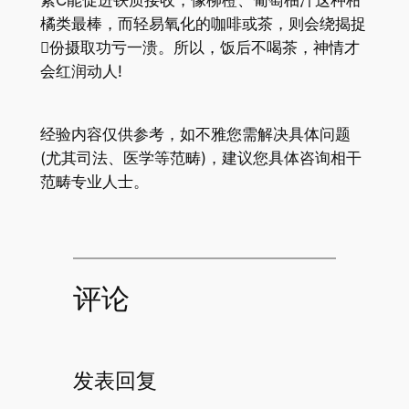
素C能促进铁质接收，像柳橙、葡萄柚汁这种柑
橘类最棒，而轻易氧化的咖啡或茶，则会绕揭捉
份摄取功亏一溃。所以，饭后不喝茶，神情才
会红润动人!
经验内容仅供参考，如不雅您需解决具体问题
(尤其司法、医学等范畴)，建议您具体咨询相干
范畴专业人士。
评论
发表回复