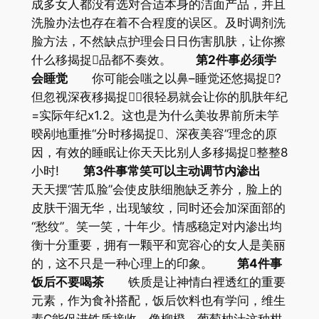
成多女人都没有选对合适本身的洁面产品，并且
洗脸办法也存在着不合程度的误区。及时调剂洗
脸方法，不然缺点护理会日日伤害肌肤，让你擦
什么移揭捉品都不奏效。
第2件事必须学
会睡觉
你可能会嗤之以鼻–睡觉还悠揭捉?
但忽视深夜移揭捉，很轻易就会让你的肌肤年纪
=实际年纪x1.2。这也是为什么美妆界前所未竽
暌剐地重推“分时移揭捉、深夜美容”理念的原
因，有效的睡眠让你天天比别人多移揭捉整整8
小时!
第3件事常笑可以主动调节内渗出
天天摆“苦瓜脸”会使皮肤细胞缺乏养分，脸上的
皮肤干涸无华，出现皱纹，同时还会加深面部的
“愁纹”。笑一笑，十年少。情感稳定对内渗出均
衡十分重要，拥有一颗平和宽容心的女人是美丽
的，这不只是一种心理上的印象。
第4件事
饭后不要喝茶
铁质是让神情白裡透红的重要
元素，作为食补搭配，饭后饮料也有学问，维生