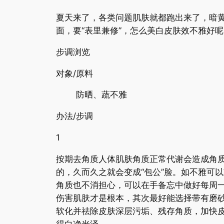
夏天来了，各类问题肌肤就都跑出来了，暗
面，要“表里兼修”，怎么美白皮肤效不雅好
步调浏览
对象/原料
防晒、蔬不雅
办法/步调
1
按期去角质人体肌肤角质正常代谢会造成角
的，久而久之就会变成“包公”脸。如不雅可
角质也不消担心，可以在手备忘中做好每周
伤害肌肤才是根本，其次最好能选择带有磨
软化并祛除皮肤深层污垢、残存角质，加快皮
得白净光泽。