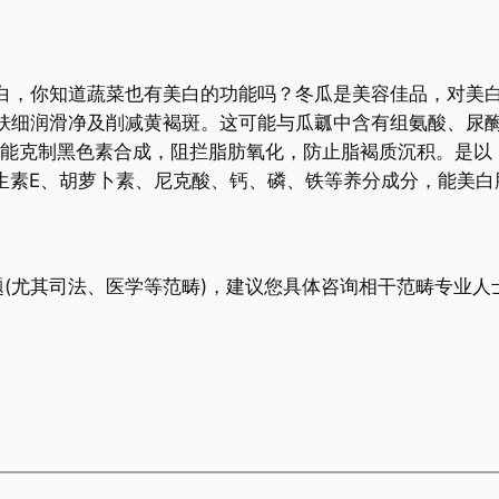
白，你知道蔬菜也有美白的功能吗？冬瓜是美容佳品，对美
肤细润滑净及削减黄褐斑。这可能与瓜瓤中含有组氨酸、尿
，能克制黑色素合成，阻拦脂肪氧化，防止脂褐质沉积。是以
维生素E、胡萝卜素、尼克酸、钙、磷、铁等养分成分，能美
(尤其司法、医学等范畴)，建议您具体咨询相干范畴专业人