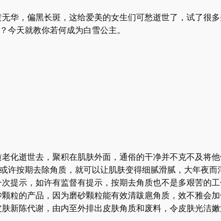
黄无华，偏黑长斑，这给爱美的女生们可愁逝世了，试了很多
呢？今天就教你若何成为白雪公主。
质老化逝世去，聚积在肌肤外面，通俗的干净并不克不及将他
以或许按期去除角质，就可以让肌肤变得细腻滑腻，大年夜而
一次提示，如许有监督有提示，按期去角质也不是多艰苦的工
砂颗粒的产品，因为磨砂颗粒能有效清跋扈角质，效不雅会加
肤新陈代谢，由内至外排出皮肤角质和废料，令皮肤光洁嫩滑