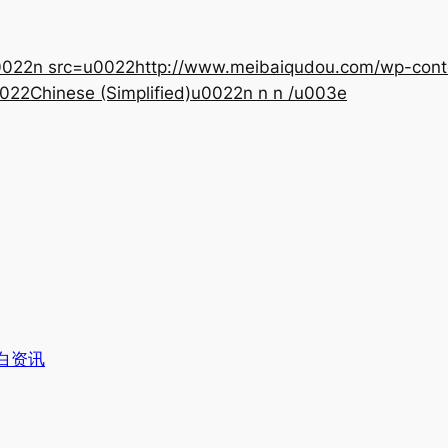
22n src=u0022http://www.meibaiqudou.com/wp-content
022Chinese (Simplified)u0022n n n /u003e
白资讯