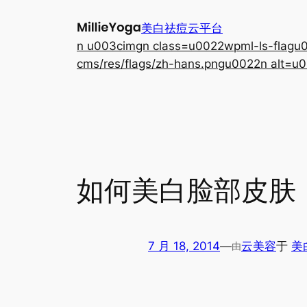
跳
美白祛痘云平台
至
n u003cimgn class=u0022wpml-ls-flagu00
内
cms/res/flags/zh-hans.pngu0022n alt=u0
容
如何美白脸部皮肤
7 月 18, 2014
—
云美容
于
美
由