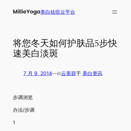
跳
美白祛痘云平台
至
内
容
将您冬天如何护肤品5步快
速美白淡斑
7 月 9, 2014
—
云美容
于
美白资讯
由
步调浏览
办法/步调
1