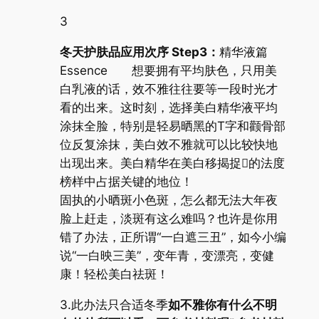
3
冬天护肤品应用次序 Step3：
精华液篇
Essence 想要拥有平均肤色，只用美
白乳液的话，效不雅往往要等一段时光才
看的出来。这时刻，选择美白精华液平均
涂抹全脸，特别是轻易晒黑的T字和颧骨部
位反复涂抹，美白效不雅就可以比较快地
出现出来。美白精华在美白移揭捉的法度
榜样中占据关键的地位！
固执的小晒斑小色斑，怎么都无法大年夜
脸上赶走，淡斑有这么难吗？也许是你用
错了办法，正所谓“一白遮三丑”，如今小编
说“一白映三美”，变年青，变漂亮，变健
康！轻松美白祛斑！
3.此办法只合适冬季
如不雅你有什么不明