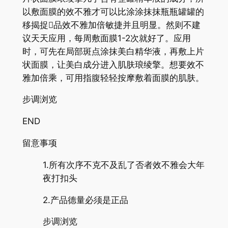
以敷面膜的效不雅才可以比涂涂抹抹瓶瓶罐罐的
移揭捉品效不雅加倍敏捷并且明显。然则不建
议天天应用，每周敷面膜1-2次就好了。应用
时，可先在局部斑点涂抹美白精华液，再敷上片
状面膜，让美白成分进入肌肤琅绫擎。想要效不
雅加倍乘，可用指腹轻轻按摩敷着面膜的肌肤。
步调浏览
END
留意事项
1.所有次序不克不及乱了否者效不雅会大年
夜打扣头
2.产品德量必须是正品
步调浏览