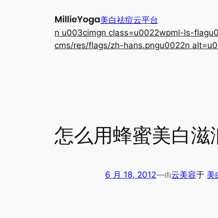
跳
美白祛痘云平台
至
n u003cimgn class=u0022wpml-ls-flagu00
内
cms/res/flags/zh-hans.pngu0022n alt=u0
容
怎么用蜂蜜美白滋
6 月 18, 2012
—
云美容
于
美
由