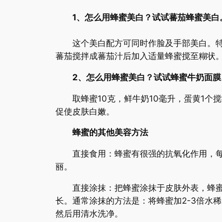
1、怎么用蜂蜜美白？试试蕃茄蜂蜜美白
这个美白配方可同时作脸及手部美白。特别
蕃茄搅拌成蕃茄汁后加入适量蜂蜜搅至糊状。
2、怎么用蜂蜜美白？试试蜂蜜牛奶面膜
取蜂蜜10克，鲜牛奶10毫升，蛋黄1个搅
促使皮肤白嫩。
蜂蜜的其他美容方法
直接食用：蜂蜜有很强的抗氧化作用，每日
丽。
直接涂抹：把蜂蜜涂抹于皮肤外表，蜂蜜中
长。通常涂抹的方法是：将蜂蜜加2-3倍水
然后用清水洗净。