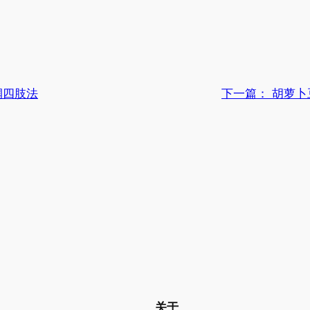
润四肢法
下一篇：
胡萝卜
关于