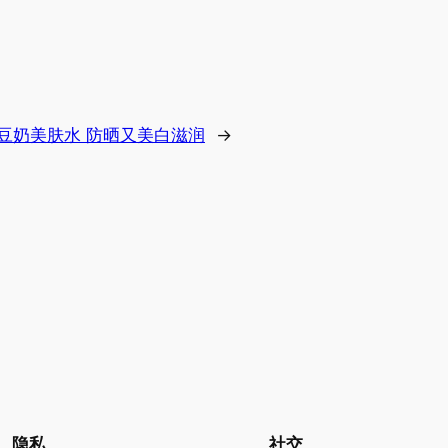
豆奶美肤水 防晒又美白滋润
→
隐私
社交