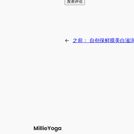
←
之前：
自创保鲜膜美白滋