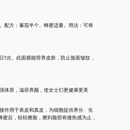
。配方：蕃茄半个、蜂蜜适量。用法：可将
。
日1次。此面膜能营养皮肤，防止脸面皱纹，
强体质，滋容养颜，使女士们更健康更美
接作用于表皮和真皮，为细胞提供养分、生
蜂蜜后，轻轻擦脸，擦到脸部有微热感为止，