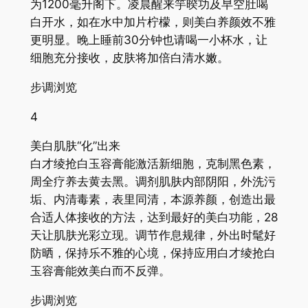
为1200毫升阁下。凌晨醒来竽暌功及早空肚喝
白开水，如在水中加片柠檬，则美白养颜效不雅
更明显。晚上睡前30分钟也请喝一小杯水，让
细胞充分接收，皮肤将加倍白清水嫩。
步调浏览
4
美白肌肤“化”出来
白才绫抢白玉容膏能激活新细胞，克制黑色素，
周全疗养去黄去黑。调剂肌肤内部阴阳，外洗污
垢、内清毒素，表里同清，本源养颜，创造出最
合适人体接收的方法，达到最好的美白功能，28
天让肌肤光彩立现。调节作息规律，外出时髦好
防晒，保持乐不雅的心境，保持应用白才绫抢白
玉容膏能效美白而不反弹。
步调浏览