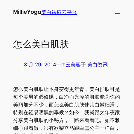
跳
美白祛痘云平台
至
内
容
怎么美白肌肤
8 月 29, 2014
—
云美容
于
美白资讯
由
怎么美白肌肤让本身变得更年青，美白护肤可是
每个美男的必修课，白净而光泽的肌肤能为你的
美丽加分不少，而怎么美白肌肤使其白嫩细滑，
特别在轻易晒黑的季候？如今，我就跟大年夜家
分享美白肌肤的小秘方，一路来看看吧。如不雅
细心跟着做，很有欲望立马跟白雪公主一样白，