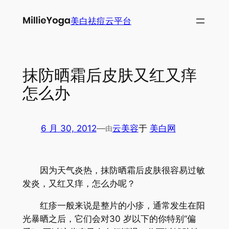
跳
美白祛痘云平台
至
内
容
抹防晒霜后皮肤又红又痒
怎么办
6 月 30, 2012
—
云美容
于
美白网
由
因为天气炎热，抹防晒霜后皮肤很容易过敏
发炎，又红又痒，怎么办呢？
红疹一般来说是整片的小疹，通常发生在阳
光暴晒之后，它们会对30 岁以下的你特别“偏